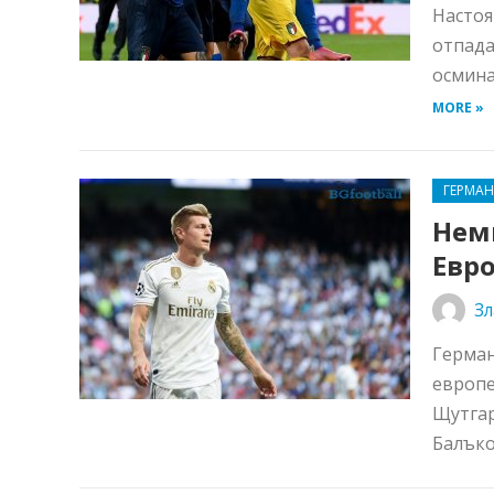
Настоя
отпада
осмина
MORE »
ГЕРМА
Нем
Евро
Зл
Герман
европе
Щутгар
Балъков