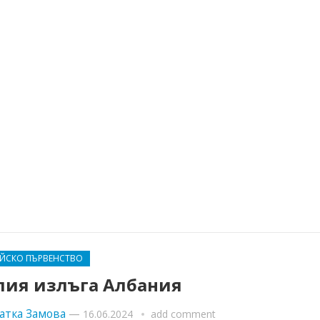
ЕЙСКО ПЪРВЕНСТВО
лия излъга Албания
атка Замова
—
16.06.2024
add comment