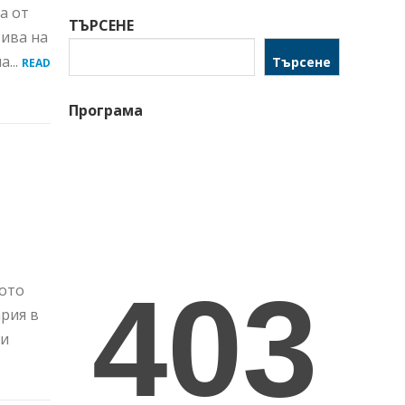
а от
ТЪРСЕНЕ
тива на
...
Търсене
READ
Програма
ното
ария в
си