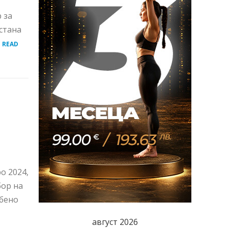
 за
 стана
.
READ
о 2024,
ор на
обено
август 2026