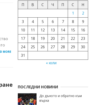
П
В
С
Ч
П
С
Н
1
2
3
4
5
6
7
8
9
10
11
12
13
14
15
16
17
18
19
20
21
22
23
ство
ато
24
25
26
27
28
29
30
AD MORE
31
« юли
ране
ПОСЛЕДНИ НОВИНИ
До дъното и обратно към
върха