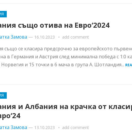
ИЯ
ния също отива на Евро‘2024
атка Замова
—
16.10.2023
add comment
я също се класира предсрочно за европейското първен
на в Германия и Австрия след минимална победа с 1:0 к
а Норвегия и 15 точки в 6 мача в група А. Шотландия...
RE
ИЯ
ния и Албания на крачка от класи
вро‘24
атка Замова
—
13.10.2023
add comment