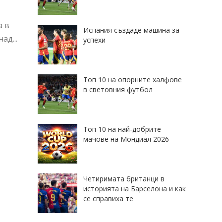
а в
Испания създаде машина за
ад...
успехи
Топ 10 на опорните халфове
в световния футбол
Топ 10 на най-добрите
мачове на Мондиал 2026
Четиримата британци в
историята на Барселона и как
се справиха те