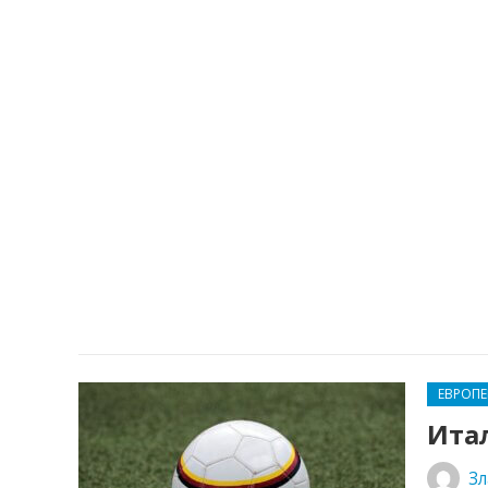
ЕВРОП
Ита
Зл