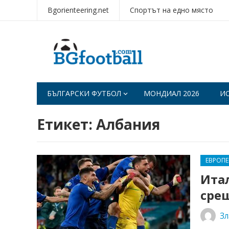
Bgorienteering.net
Спортът на едно място
БЪЛГАРСКИ ФУТБОЛ
МОНДИАЛ 2026
И
Етикет:
Албания
ЕВРОП
Ита
срещ
Зл