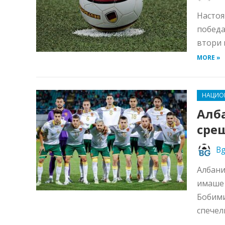
Настоя
победа
втори 
MORE »
НАЦИО
Алб
срещ
Bg
Албани
имаше 
Бобими
спечели