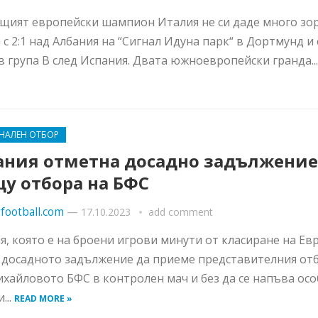
щият европейски шампион Италия не си даде много зор
 с 2:1 над Албания на “Сигнал Идуна парк“ в Дортмунд и
в група В след Испания. Двата южноевропейски гранда..
НАЛЕН ОТБОР
ания отметна досадно задължение
у отбора на БФС
football.com
—
17.10.2023
add comment
я, която е на броени игрови минути от класиране на Евр
досадното задължение да приеме представителния отб
хайловото БФС в контролен мач и без да се напъва ос
...
READ MORE »