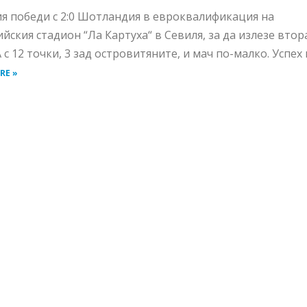
я победи с 2:0 Шотландия в евроквалификация на
йския стадион “Ла Картуха“ в Севиля, за да излезе втор
 с 12 точки, 3 зад островитяните, и мач по-малко. Успех н
RE »