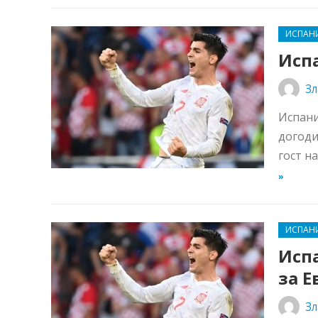
ИСПАН
Испа
Зл
Испани
догоди
гост н
»
ИСПАН
Испа
за Е
Зл