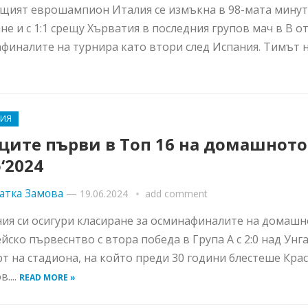
щият еврошампион Италия се измъкна в 98-мата минут
не и с 1:1 срещу Хърватия в последния групов мач в В о
финалите на турнира като втори след Испания. Тимът на
НИЯ
ците първи в Топ 16 на домашното
‘2024
атка Замова
—
19.06.2024
add comment
ия си осигури класиране за осминафиналите на домаш
йско първеснтво с втора победа в Група А с 2:0 над Унг
т на стадиона, на който преди 30 години блестеше Кра
....
READ MORE »