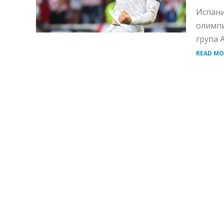
Испани
олимпи
група А
READ MO