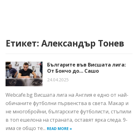
Етикет:
Александър Тонев
Българите във Висшата лига:
От Бончо до… Сашо
24.04.2025
Webcafe.bg Висшата лига на Англия е едно от най-
обичаните футболни първенства в света. Макар и
не многобройни, българските футболисти, стъпили
в топ ешелона на страната, оставят ярка следа. 9-
има се общо те...
READ MORE »