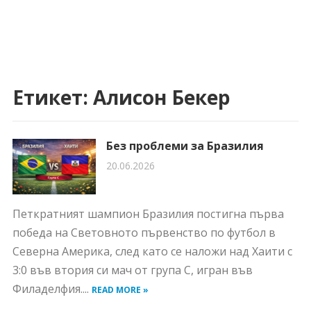
Етикет:
Алисон Бекер
Без проблеми за Бразилия
20.06.2026
Петкратният шампион Бразилия постигна първа
победа на Световното първенство по футбол в
Северна Америка, след като се наложи над Хаити с
3:0 във втория си мач от група С, игран във
Филаделфия....
READ MORE »