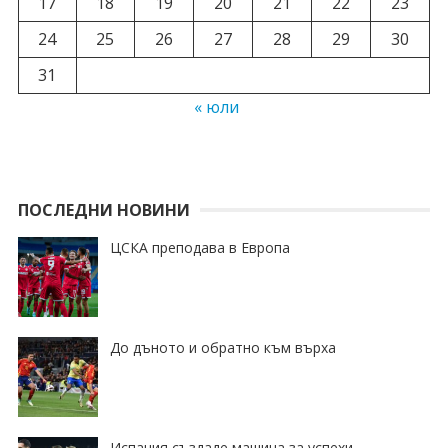
17
18
19
20
21
22
23
24
25
26
27
28
29
30
31
« юли
ПОСЛЕДНИ НОВИНИ
ЦСКА преподава в Европа
До дъното и обратно към върха
Испания създаде машина за успехи