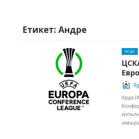
Етикет:
Андре
АРДА
ЦСКА
Евр
Bg
Арда (
Конфер
изпълн
завърши