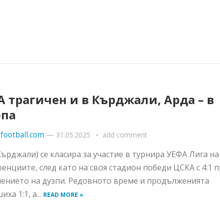
 трагичен и в Кърджали, Арда – в
опа
football.com
—
31.05.2025
add comment
Кърджали) се класира за участие в турнира УЕФА Лига на
енциите, след като на своя стадион победи ЦСКА с 4:1 
ението на дузпи. Редовното време и продълженията
ха 1:1, а...
READ MORE »