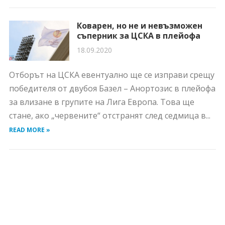
Коварен, но не и невъзможен
съперник за ЦСКА в плейофа
18.09.2020
Отборът на ЦСКА евентуално ще се изправи срещу
победителя от двубоя Базел – Анортозис в плейофа
за влизане в групите на Лига Европа. Това ще
стане, ако „червените“ отстранят след седмица в...
READ MORE »