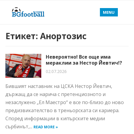
MENU
Етикет:
Анортозис
Невероятно! Все още има
мераклии за Нестор Йевтич!?
02.07.2026
Бившият наставник на ЦСКА Нестор Йевтич,
държащ да се нарича с претенциозното и
незаслужено „Ел Маестро“ е все по-близо до ново
предизвикателство в треньорската си кариера.
Според информации в кипърските медии
сърбинът,...
READ MORE »