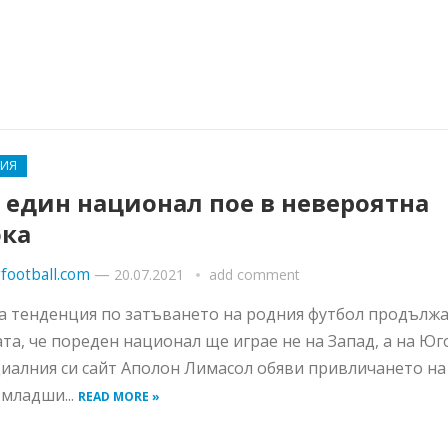
РИЯ
 един национал пое в невероятна
ока
football.com
—
20.07.2021
add comment
 тенденция по затъването на родния футбол продължа
та, че пореден национал ще играе не на Запад, а на Юг
иалния си сайт Аполон Лимасол обяви привличането на
младши...
READ MORE »