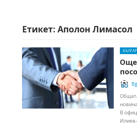
Етикет:
Аполон Лимасол
БЪЛГА
Още
пос
Bg
Общата
новина
В офиц
Илиев-