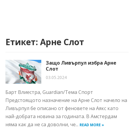
Етикет:
Арне Слот
Защо Ливърпул избра Арне
Слот
03.05.2024
Барт Влиестра, Guardian/Тема Спорт
Предстоящото назначение на Арне Слот начело на
Ливърпул бе описано от феновете на Аякс като
най-добрата новина за годината. В Амстердам
няма как да не са доволни, че...
READ MORE »