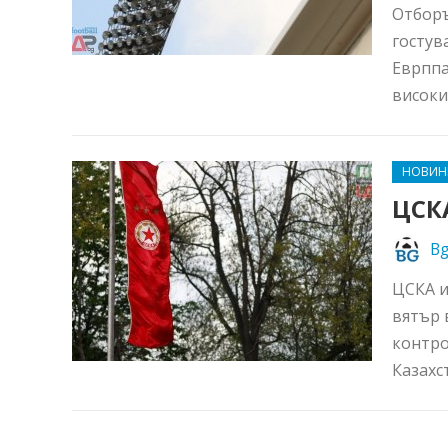
Отборъ
гостув
Еврппа
високит
НОВИН
ЦСКА
Bg
ЦСКА и
вятър 
контро
Казахст