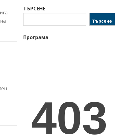
и
ТЪРСЕНЕ
ига
 на
Търсене
Програма
лен