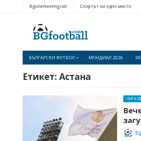
Bgorienteering.net
Спортът на едно място
БЪЛГАРСКИ ФУТБОЛ
МОНДИАЛ 2026
И
Етикет:
Астана
ЛИГА Е
Вече
загу
Bg