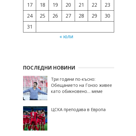
17
18
19
20
21
22
23
24
25
26
27
28
29
30
31
« юли
ПОСЛЕДНИ НОВИНИ
Три години по-късно:
Обещанието на Гонзо живее
като обикновено… меме
ЦСКА преподава в Европа