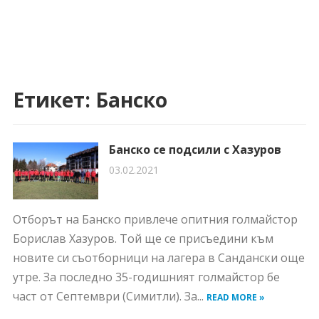
Етикет:
Банско
Банско се подсили с Хазуров
03.02.2021
Отборът на Банско привлече опитния голмайстор
Борислав Хазуров. Той ще се присъедини към
новите си съотборници на лагера в Сандански още
утре. За последно 35-годишният голмайстор бе
част от Септември (Симитли). За...
READ MORE »