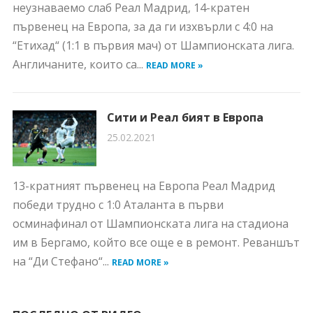
неузнаваемо слаб Реал Мадрид, 14-кратен
първенец на Европа, за да ги изхвърли с 4:0 на
“Етихад“ (1:1 в първия мач) от Шампионската лига.
Англичаните, които са...
READ MORE »
Сити и Реал бият в Европа
25.02.2021
13-кратният първенец на Европа Реал Мадрид
победи трудно с 1:0 Аталанта в първи
осминафинал от Шампионската лига на стадиона
им в Бергамо, който все още е в ремонт. Реваншът
на “Ди Стефано“...
READ MORE »