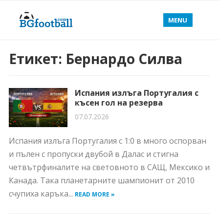
MENU
Етикет:
Бернардо Силва
Испания излъга Португалия с
късен гол на резерва
07.07.2026
Испания излъга Португалия с 1:0 в много оспорван
и пълен с пропуски двубой в Далас и стигна
четвътрфиналите на световното в САЩ, Мексико и
Канада. Така планетарните шампионит от 2010
счупиха каръка...
READ MORE »