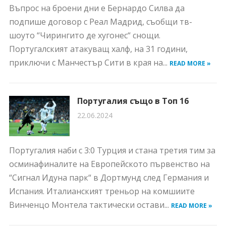
Въпрос на броени дни е Бернардо Силва да
подпише договор с Реал Мадрид, съобщи тв-
шоуто “Чирингито де хугонес“ снощи.
Португалският атакуващ халф, на 31 години,
приключи с Манчестър Сити в края на...
READ MORE »
Португалия също в Топ 16
22.06.2024
Португалия наби с 3:0 Турция и стана третия тим за
осминафиналите на Европейското първенство на
“Сигнал Идуна парк“ в Дортмунд след Германия и
Испания. Италианският треньор на комшиите
Винченцо Монтела тактически остави...
READ MORE »