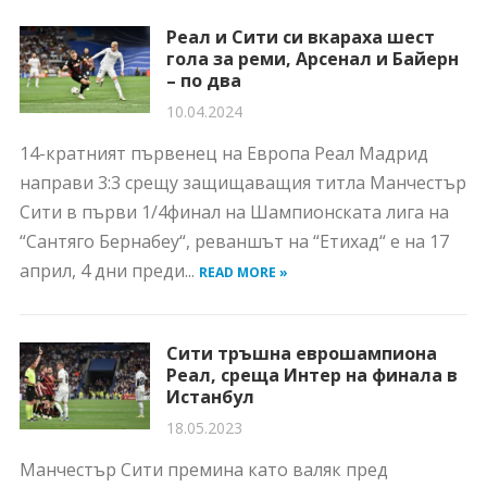
Реал и Сити си вкараха шест
гола за реми, Арсенал и Байерн
– по два
10.04.2024
14-кратният първенец на Европа Реал Мадрид
направи 3:3 срещу защищаващия титла Манчестър
Сити в първи 1/4финал на Шампионската лига на
“Сантяго Бернабеу“, реваншът на “Етихад“ е на 17
април, 4 дни преди...
READ MORE »
Сити тръшна еврошампиона
Реал, среща Интер на финала в
Истанбул
18.05.2023
Манчестър Сити премина като валяк пред