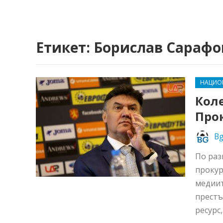
Етикет:
Борислав Сарафо
НАЦИО
Коле
Про
Bg
По раз
прокур
медиит
престъ
ресурс,.