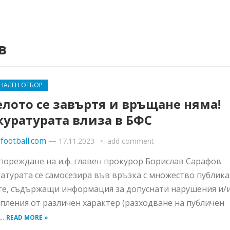
в
НАЛЕН ОТБОР
лото се завъртя и връщане няма!
куратурата влиза в БФС
football.com
—
17.11.2023
add comment
пореждане на и.ф. главен прокурор Борислав Сарафов
атурата се самосезира във връзка с множество публик
е, съдържащи информация за допуснати нарушения и/
пления от различен характер (разходване на публичен
..
READ MORE »