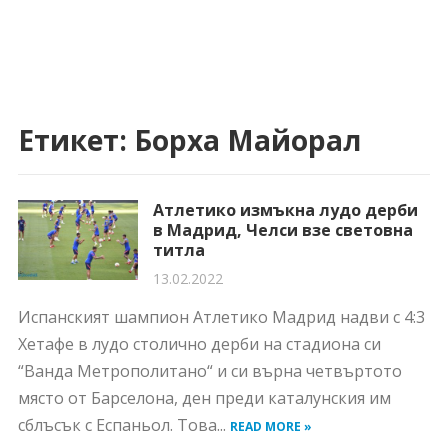
Етикет:
Борха Майорал
Атлетико измъкна лудо дерби
в Мадрид, Челси взе световна
титла
13.02.2022
Испанският шампион Атлетико Мадрид надви с 4:3
Хетафе в лудо столично дерби на стадиона си
“Ванда Метрополитано“ и си върна четвъртото
място от Барселона, ден преди каталунския им
сблъсък с Еспаньол. Това...
READ MORE »