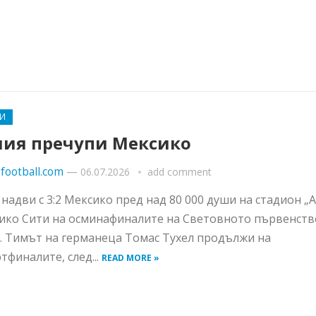
И
лия пречупи Мексико
football.com
—
06.07.2026
add comment
 надви с 3:2 Мексико пред над 80 000 души на стадион „
ико Сити на осминафиналите на Световното първенств
. Тимът на германеца Томас Тухел продължи на
тфиналите, след...
READ MORE »