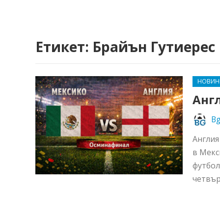
Етикет:
Брайън Гутиерес
НОВИН
Анг
Bg
Англия
в Мекс
футбол
четвър