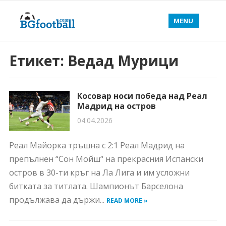
MENU
Етикет:
Ведад Мурици
Косовар носи победа над Реал
Мадрид на остров
04.04.2026
Реал Майорка тръшна с 2:1 Реал Мадрид на
препълнен “Сон Мойш“ на прекрасния Испански
остров в 30-ти кръг на Ла Лига и им усложни
битката за титлата. Шампионът Барселона
продължава да държи...
READ MORE »