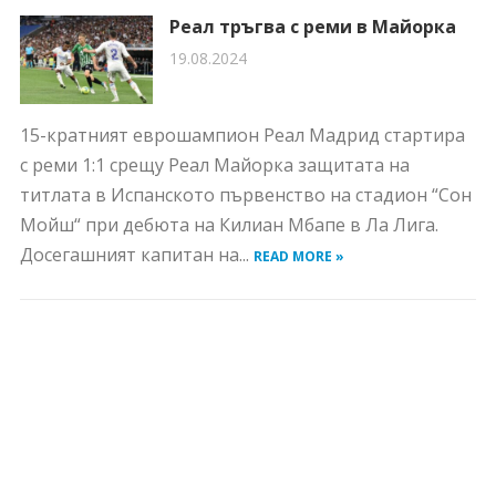
Реал тръгва с реми в Майорка
19.08.2024
15-кратният еврошампион Реал Мадрид стартира
с реми 1:1 срещу Реал Майорка защитата на
титлата в Испанското първенство на стадион “Сон
Мойш“ при дебюта на Килиан Мбапе в Ла Лига.
Досегашният капитан на...
READ MORE »