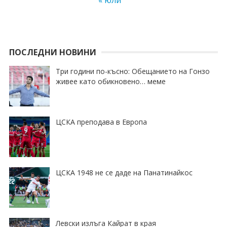
« юли
ПОСЛЕДНИ НОВИНИ
Три години по-късно: Обещанието на Гонзо
живее като обикновено… меме
ЦСКА преподава в Европа
ЦСКА 1948 не се даде на Панатинайкос
Левски излъга Кайрат в края