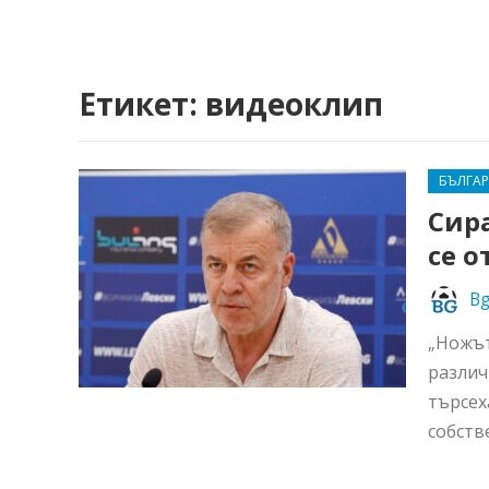
Етикет:
видеоклип
БЪЛГА
Сир
се о
Bg
„Ножът
различ
търсех
собств