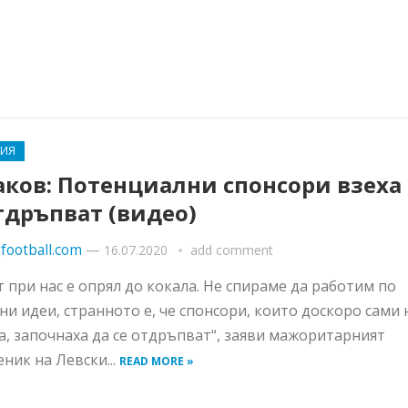
РИЯ
аков: Потенциални спонсори взеха
тдръпват (видео)
football.com
—
16.07.2020
add comment
 при нас е опрял до кокала. Не спираме да работим по
ни идеи, странното е, че спонсори, които доскоро сами 
а, започнаха да се отдръпват“, заяви мажоритарният
еник на Левски...
READ MORE »