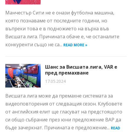
Манчестър Сити не е онази футболна машина,
която познаваме от последните години, но
въпреки това е в подножието на върха във
Висшата лига. Причината обаче е, че останалите
конкуренти също не са...
READ MORE »
Шанс за Висшата лига, VAR е
пред премахване
17.05.2024
Висшата лига може да премахне системата за
видеоповторения от следващия сезон. Клубовете
от английския елит ще гласуват на предстоящото
си общо събрание през юни предложение ВАР да
бъде зачеркнат. Причината е предложение...
READ