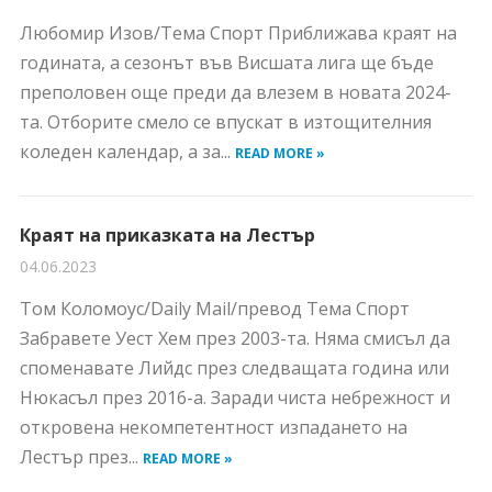
Любомир Изов/Тема Спорт Приближава краят на
годината, а сезонът във Висшата лига ще бъде
преполовен още преди да влезем в новата 2024-
та. Отборите смело се впускат в изтощителния
коледен календар, а за...
READ MORE »
Краят на приказката на Лестър
04.06.2023
Том Коломоус/Daily Mail/превод Тема Спорт
Забравете Уест Хем през 2003-та. Няма смисъл да
споменавате Лийдс през следващата година или
Нюкасъл през 2016-а. Заради чиста небрежност и
откровена некомпетентност изпадането на
Лестър през...
READ MORE »