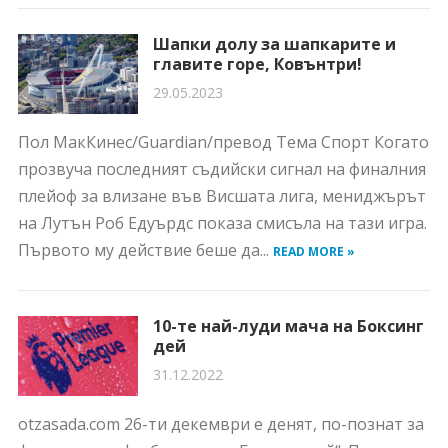
Шапки долу за шапкарите и
главите горе, Ковънтри!
29.05.2023
Пол МакКинес/Guardian/превод Тема Спорт Когато
прозвуча последният съдийски сигнал на финалния
плейоф за влизане във Висшата лига, мениджърът
на Лутън Роб Едуърдс показа смисъла на тази игра.
Първото му действие беше да...
READ MORE »
10-те най-луди мача на Боксинг
дей
31.12.2022
otzasada.com 26-ти декември е денят, по-познат за