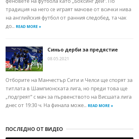
феновете на футбола като „Боксинг дей“. По
традиция на него се играят мачове от всички нива
на английския футбол от ранния следобед, та чак
до...
READ MORE »
Синьо дерби за предястие
08.05.2021
Отборите на Манчестър Сити и Челси ще спорят за
титлата в Шампионската лига, но преди това ще
„подгреят“ с мач за първенството на Висшата лига
днес от 19:30 ч. На финала може...
READ MORE »
ПОСЛЕДНО ОТ ВИДЕО