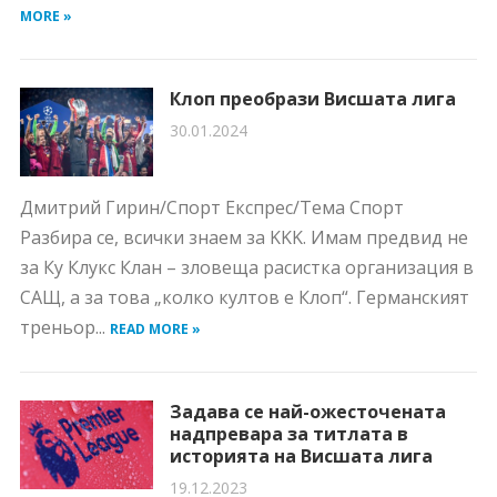
MORE »
Клоп преобрази Висшата лига
30.01.2024
Дмитрий Гирин/Спорт Експрес/Тема Спорт
Разбира се, всички знаем за KKK. Имам предвид не
за Ку Клукс Клан – зловеща расистка организация в
САЩ, а за това „колко култов е Клоп“. Германският
треньор...
READ MORE »
Задава се най-ожесточената
надпревара за титлата в
историята на Висшата лига
19.12.2023