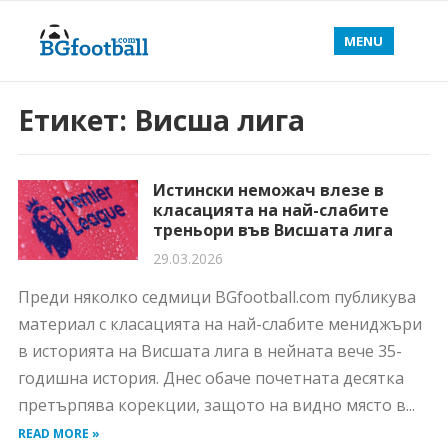
MENU
Етикет:
Висша лига
Истински неможач влезе в
класацията на най-слабите
треньори във Висшата лига
29.03.2026
Преди няколко седмици BGfootball.com публикува
материал с класацията на най-слабите мениджъри
в историята на Висшата лига в нейната вече 35-
годишна история. Днес обаче почетната десятка
претърпява корекции, защото на видно място в...
READ MORE »