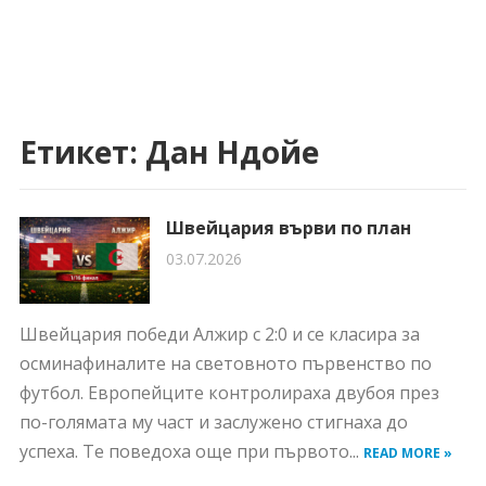
Етикет:
Дан Ндойе
Швейцария върви по план
03.07.2026
Швейцария победи Алжир с 2:0 и се класира за
осминафиналите на световното първенство по
футбол. Европейците контролираха двубоя през
по-голямата му част и заслужено стигнаха до
успеха. Те поведоха още при първото...
READ MORE »