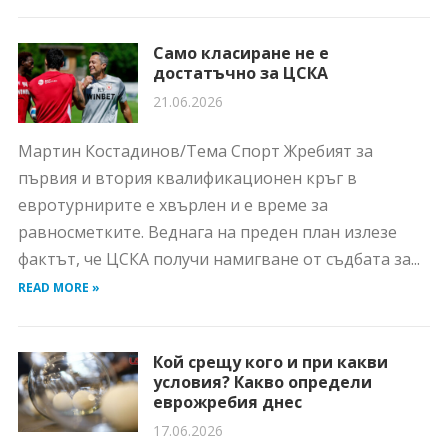
Само класиране не е
достатъчно за ЦСКА
21.06.2026
Мартин Костадинов/Тема Спорт Жребият за
първия и втория квалификационен кръг в
евротурнирите е хвърлен и е време за
равносметките. Веднага на преден план излезе
фактът, че ЦСКА получи намигване от съдбата за...
READ MORE »
Кой срещу кого и при какви
условия? Какво определи
еврожребия днес
17.06.2026