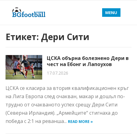
MENU
Етикет:
Дери Сити
ЦСКА обърна болезнено Дери в
чест на Ебонг и Лапоухов
17.07.2026
ЦСКА се класира за втория квалификационен кръг
на Лига Европа след очакван, макар и дошъл по-
трудно от очакваното успех срещу Дери Сити
(Северна Ирландия). „Армейците“ стигнаха до
победа с 2:1 на реванша...
READ MORE »