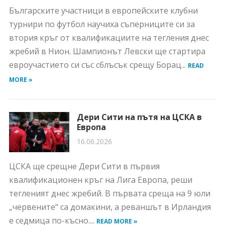
Българските участници в европейските клубни
турнири по футбол научиха съперниците си за
втория кръг от квалификациите на тегления днес
жребий в Нион. Шампионът Левски ще стартира
евроучастието си със сблъсък срещу Борац...
READ
MORE »
Дери Сити на пътя на ЦСКА в
Европа
16.06.2026
ЦСКА ще срещне Дери Сити в първия
квалификационен кръг на Лига Европа, реши
тегленият днес жребий. В първата среща на 9 юли
„червените“ са домакини, а реваншът в Ирландия
е седмица по-късно....
READ MORE »