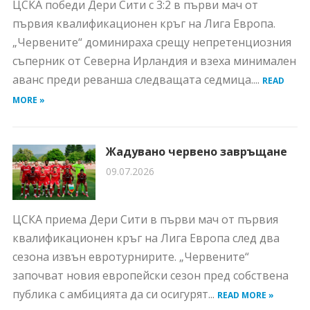
ЦСКА победи Дери Сити с 3:2 в първи мач от
първия квалификационен кръг на Лига Европа.
„Червените“ доминираха срещу непретенциозния
съперник от Северна Ирландия и взеха минимален
аванс преди реванша следващата седмица....
READ
MORE »
Жадувано червено завръщане
09.07.2026
ЦСКА приема Дери Сити в първи мач от първия
квалификационен кръг на Лига Европа след два
сезона извън евротурнирите. „Червените“
започват новия европейски сезон пред собствена
публика с амбицията да си осигурят...
READ MORE »