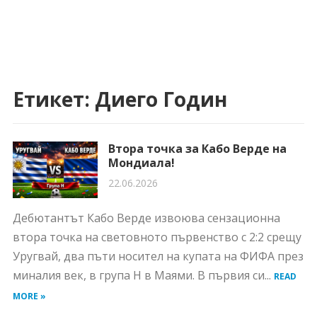
Етикет:
Диего Годин
Втора точка за Кабо Верде на
Мондиала!
22.06.2026
Дебютантът Кабо Верде извоюва сензационна
втора точка на световното първенство с 2:2 срещу
Уругвай, два пъти носител на купата на ФИФА през
миналия век, в група H в Маями. В първия си...
READ
MORE »