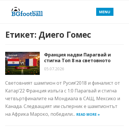
MENU
Етикет:
Диего Гомес
Франция надви Парагвай и
стигна Топ 8 на световното
05.07.2026
Световният шампион от Русия‘2018 и финалист от
Катар’22 Франция излъга с 1:0 Парагвай и стигна
четвъртфиналите на Мондиала в САЩ, Мексико и
Канада. Следващият им съперник е шампионтът
на Африка Мароко, победили...
READ MORE »