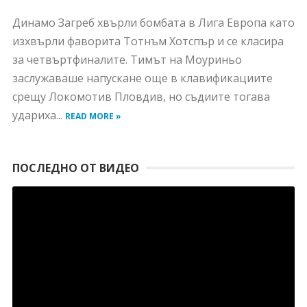
Динамо Загреб хвърли бомбата в Лига Европа като
изхвърли фаворита Тотнъм Хотспър и се класира
за четвъртфиналите. Тимът на Моуриньо
заслужаваше напускане още в клавификациите
срещу Локомотив Пловдив, но съдиите тогава
удариха...
READ MORE »
ПОСЛЕДНО ОТ ВИДЕО