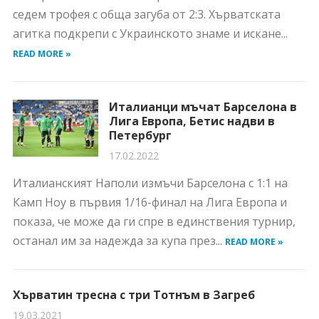
седем трофея с обща загуба от 2:3. Хърватската
агитка подкрепи с Украинското знаме и искане...
READ MORE »
Италианци мъчат Барселона в
Лига Европа, Бетис надви в
Петербург
17.02.2022
Италианският Наполи измъчи Барселона с 1:1 на
Камп Ноу в първия 1/16-финал на Лига Европа и
показа, че може да ги спре в единствения турнир,
останал им за надежда за купа през...
READ MORE »
Хърватин тресна с три Тотнъм в Загреб
19.03.2021