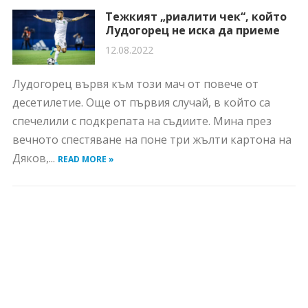
Тежкият „риалити чек“, който
Лудогорец не иска да приеме
12.08.2022
Лудогорец вървя към този мач от повече от
десетилетие. Още от първия случай, в който са
спечелили с подкрепата на съдиите. Мина през
вечното спестяване на поне три жълти картона на
Дяков,...
READ MORE »