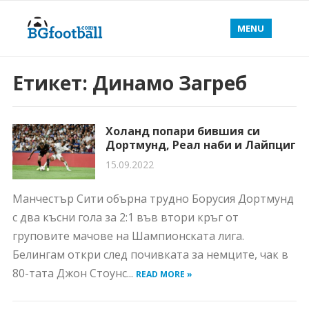
MENU
Етикет:
Динамо Загреб
Холанд попари бившия си
Дортмунд, Реал наби и Лайпциг
15.09.2022
Манчестър Сити обърна трудно Борусия Дортмунд
с два късни гола за 2:1 във втори кръг от
груповите мачове на Шампионската лига.
Белингам откри след почивката за немците, чак в
80-тата Джон Стоунс...
READ MORE »