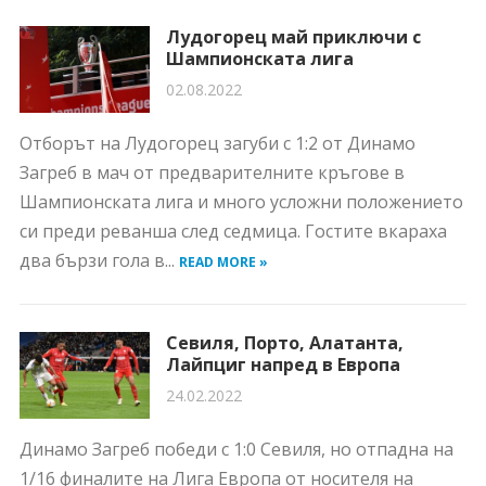
Лудогорец май приключи с
Шампионската лига
02.08.2022
Отборът на Лудогорец загуби с 1:2 от Динамо
Загреб в мач от предварителните кръгове в
Шампионската лига и много усложни положението
си преди реванша след седмица. Гостите вкараха
два бързи гола в...
READ MORE »
Севиля, Порто, Алатанта,
Лайпциг напред в Европа
24.02.2022
Динамо Загреб победи с 1:0 Севиля, но отпадна на
1/16 финалите на Лига Европа от носителя на