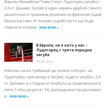
Жаклин Михайлов/Тема Спорт Лудогорец загуби с
2:4 от Динамо Загреб в един нервен двубой с много
решителни и правилни решения на френския съдия
Беноа Бастиен. И понеже съдийството ще бъде
главната опорна...
READ MORE »
В Европа, не е като у нас –
Лудогорец с трета поредна
загуба
09.08.2022
Няколко шока трябваше да понесе отборът на
Лудогорец тази вечер в Загреб, където загуби с 2:4
от Динамо и отпадна от борбата за Шампионската
лига. С общ резултат 3:6, разградчани продължават
в...
READ MORE »