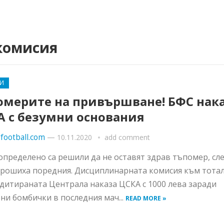
комисия
И
омерите на привършване! БФС нак
А с безумни основания
football.com
—
10.11.2020
add comment
определено са решили да не оставят здрав тъпомер, сл
трошиха поредния. Дисциплинарната комисия към тота
дитираната Централа наказа ЦСКА с 1000 лева заради
ни бомбички в последния мач...
READ MORE »