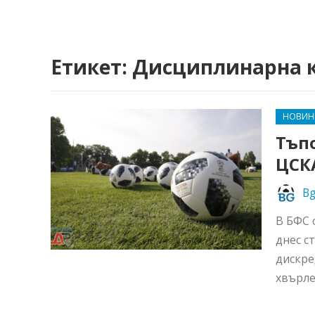
Етикет:
Дисциплинарна 
НОВИН
Тъп
ЦСК
Bg
В БФС 
днес с
дискре
хвърле