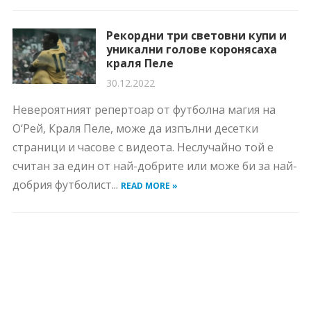
Рекордни три световни купи и
уникални голове коронясаха
краля Пеле
30.12.2022
Невероятният репертоар от футболна магия на
О‘Рей, Краля Пеле, може да изпълни десетки
страници и часове с видеота. Неслучайно той е
считан за един от най-добрите или може би за най-
добрия футболист...
READ MORE »