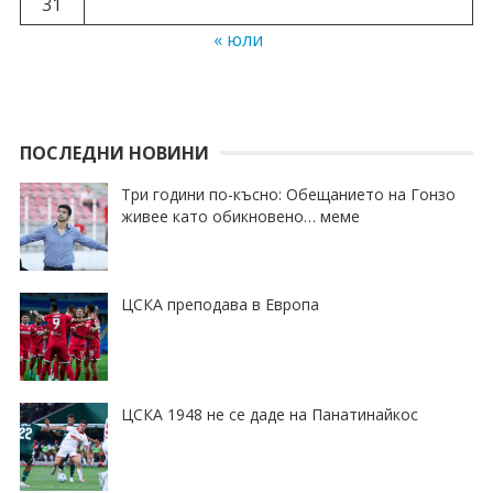
31
« юли
ПОСЛЕДНИ НОВИНИ
Три години по-късно: Обещанието на Гонзо
живее като обикновено… меме
ЦСКА преподава в Европа
ЦСКА 1948 не се даде на Панатинайкос