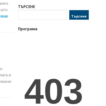
малко
ТЪРСЕНЕ
като
.
Търсене
READ
Програма
ен
лига и
рижани