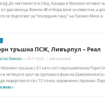
e.bg До световното в САЩ, Канада и Мексико остават 
 от два месеца. Всички 48 отбора вече са известни, а до
те се подготвят за “последния танц” на Лионел Меси и..
Я
ерн тръшна ПСЖ, Ливърпул – Реал
атка Замова
—
05.11.2025
add comment
 Мюнхен тръшна с 2:1 като гост еврошампиона Пари С
 в четвърти кръг на груповата фаза на Шампионската 
ди лидерството си с 12 точки, изравнени с Арсенал. Па
D MORE »