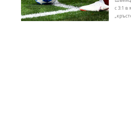
Швейца
с 3:1 в
„кръст