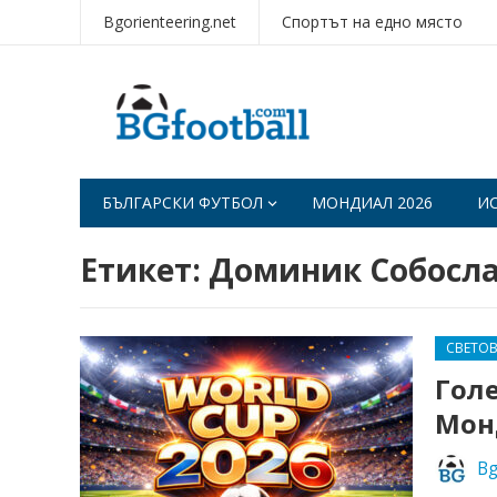
Bgorienteering.net
Спортът на едно място
БЪЛГАРСКИ ФУТБОЛ
МОНДИАЛ 2026
И
Етикет:
Доминик Собосл
СВЕТО
Гол
Мон
Bg