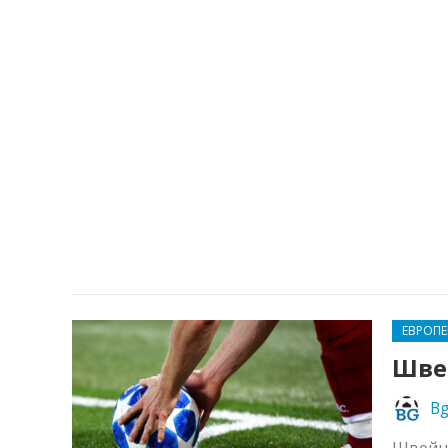
ЕВРОП
Шве
Bg