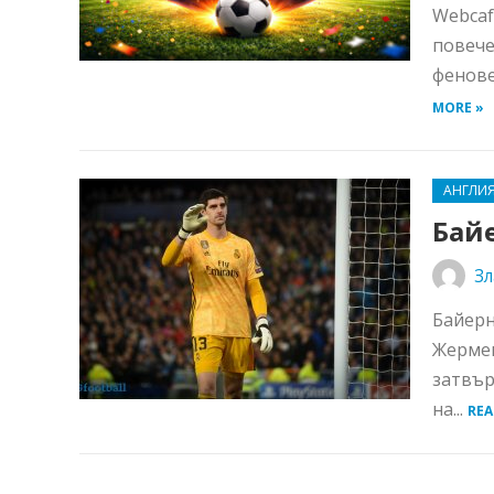
Webcaf
повече
фенове
MORE »
АНГЛИ
Бай
Зл
Байерн
Жермен
затвър
на...
REA