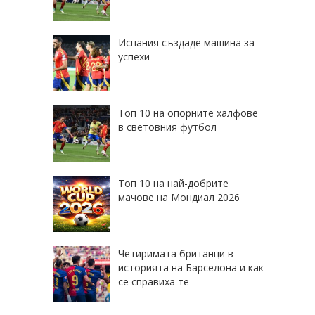
Испания създаде машина за
успехи
Топ 10 на опорните халфове
в световния футбол
Топ 10 на най-добрите
мачове на Мондиал 2026
Четиримата британци в
историята на Барселона и как
се справиха те