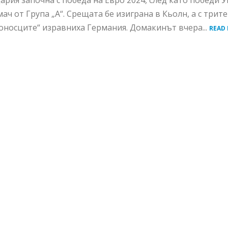
рия започна с победа на Евро 2024, след като победи У
 мач от Група „А“. Срещата бе изиграна в Кьолн, а с трит
оносците“ изравниха Германия. Домакинът вчера...
READ