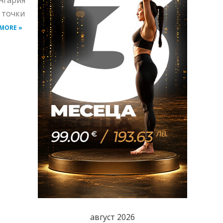
нгария
е точки
 MORE »
август 2026