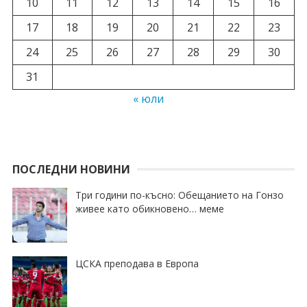
10
11
12
13
14
15
16
17
18
19
20
21
22
23
24
25
26
27
28
29
30
31
« юли
ПОСЛЕДНИ НОВИНИ
Три години по-късно: Обещанието на Гонзо
живее като обикновено… меме
ЦСКА преподава в Европа