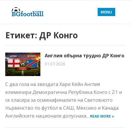
MENU
Етикет:
ДР Конго
Англия обърна трудно ДР Конго
01.07.2026
С два гола на звездата Хари Кейн Англия
елиминира Демократична Република Конго с 2:1 и
се класира за осминафиналите на Световното
първенство по футбол в САШ, Мексико и Канада.
Английските национали допуснаха...
READ MORE »