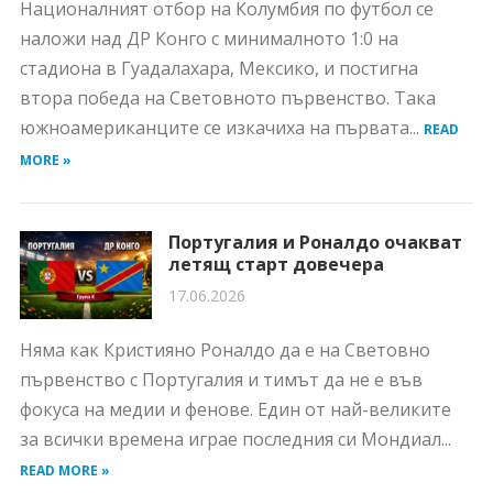
Националният отбор на Колумбия по футбол се
наложи над ДР Конго с минималното 1:0 на
стадиона в Гуадалахара, Мексико, и постигна
втора победа на Световното първенство. Така
южноамериканците се изкачиха на първата...
READ
MORE »
Португалия и Роналдо очакват
летящ старт довечера
17.06.2026
Няма как Кристияно Роналдо да е на Световно
първенство с Португалия и тимът да не е във
фокуса на медии и фенове. Един от най-великите
за всички времена играе последния си Мондиал...
READ MORE »