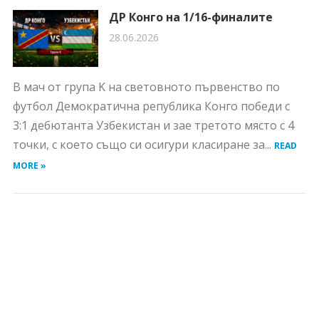
ДР Конго на 1/16-финалите
28.06.2026
В мач от група K на световното първенство по
футбол Демократична република Конго победи с
3:1 дебютанта Узбекистан и зае третото място с 4
точки, с което също си осигури класиране за...
READ
MORE »