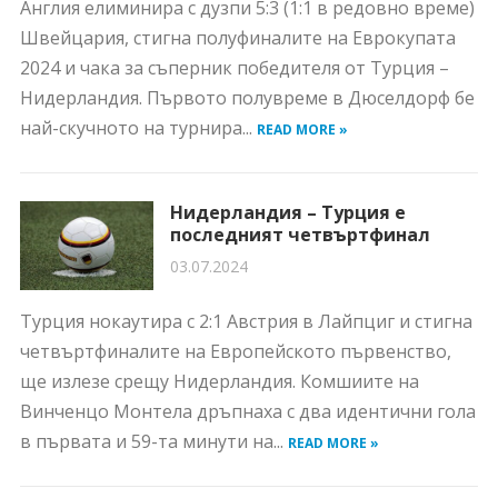
Англия елиминира с дузпи 5:3 (1:1 в редовно време)
Швейцария, стигна полуфиналите на Еврокупата
2024 и чака за съперник победителя от Турция –
Нидерландия. Първото полувреме в Дюселдорф бе
най-скучното на турнира...
READ MORE »
Нидерландия – Турция е
последният четвъртфинал
03.07.2024
Турция нокаутира с 2:1 Австрия в Лайпциг и стигна
четвъртфиналите на Европейското първенство,
ще излезе срещу Нидерландия. Комшиите на
Винченцо Монтела дръпнаха с два идентични гола
в първата и 59-та минути на...
READ MORE »