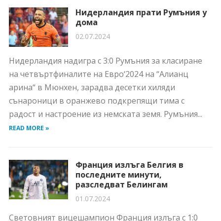
Нидерландия прати Румъния у
дома
02.07.2024
Нидерландия надигра с 3:0 Румъния за класиране
на четвъртфиналите на Евро‘2024 на “Алианц
арина“ в Мюнхен, зарадва десетки хиляди
сънароници в оранжево подкрепящи тима с
радост и настроение из немската земя. Румъния...
READ MORE »
Франция излъга Белгия в
последните минути,
разследват Белингам
01.07.2024
Световният вицешампион Франция излъга с 1:0