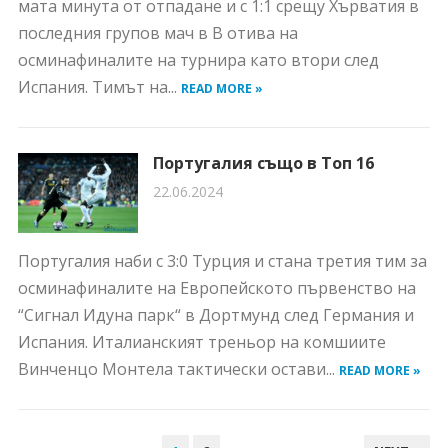
мата минута от отпадане и с 1:1 срещу Хърватия в
последния групов мач в В отива на
осминафиналите на турнира като втори след
Испания. Тимът на...
READ MORE »
Португалия също в Топ 16
22.06.2024
Португалия наби с 3:0 Турция и стана третия тим за
осминафиналите на Европейското първенство на
“Сигнал Идуна парк“ в Дортмунд след Германия и
Испания. Италианският треньор на комшиите
Винченцо Монтела тактически остави...
READ MORE »
НАВИГАЦИЯ