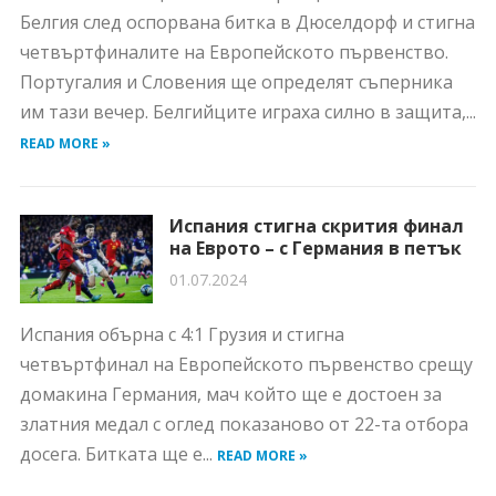
Белгия след оспорвана битка в Дюселдорф и стигна
четвъртфиналите на Европейското първенство.
Португалия и Словения ще определят съперника
им тази вечер. Белгийците играха силно в защита,...
READ MORE »
Испания стигна скрития финал
на Еврото – с Германия в петък
01.07.2024
Испания обърна с 4:1 Грузия и стигна
четвъртфинал на Европейското първенство срещу
домакина Германия, мач който ще е достоен за
златния медал с оглед показаново от 22-та отбора
досега. Битката ще е...
READ MORE »