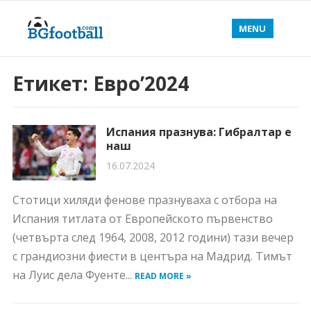
MENU
Етикет:
Евро’2024
Испания празнува: Гибралтар е
наш
16.07.2024
Стотици хиляди фенове празнуваха с отбора на
Испания титлата от Европейското първенство
(четвърта след 1964, 2008, 2012 години) тази вечер
с грандиозни фиести в центъра на Мадрид. Тимът
на Луис дела Фуенте...
READ MORE »