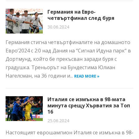
Германия на Евро-
четвъртфинал след буря
30.06.2024
Германия стигна четвъртфиналите на домашното
Евро‘2024 с 2:0 над Дания на “Сигнал Идуна парк“ в
Дортмунд, който бе прекъсван заради буря с
градушка. Треньорът на Бундестима Юлиан
Нагелсман, на 36 години и...
READ MORE »
Италия се измъкна в 98-мата
минута срещу Хърватия за Топ
16
25.06.2024
Настоящият еврошампион Италия се измъкна в 98-