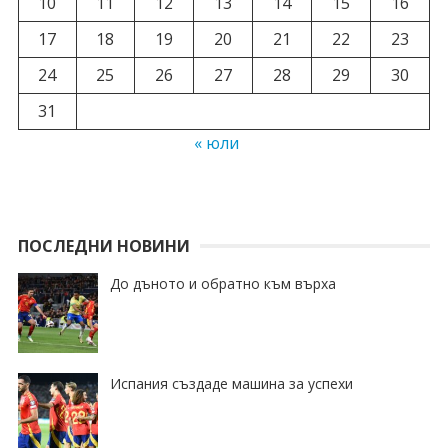
10
11
12
13
14
15
16
17
18
19
20
21
22
23
24
25
26
27
28
29
30
31
« юли
ПОСЛЕДНИ НОВИНИ
До дъното и обратно към върха
Испания създаде машина за успехи