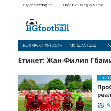
Bgorienteering.net
Спортът на едно място
БЪЛГАРСКИ ФУТБОЛ
МОНДИАЛ 2026
И
Етикет:
Жан-Филип Гбам
ЛИГА Е
Проб
реа
Bg