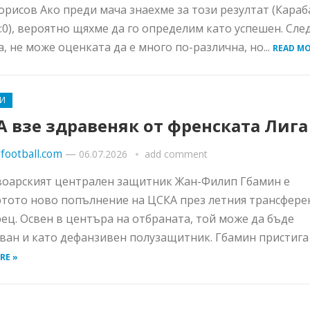
орисов Ако преди мача знаехме за този резултат (Караб
:0), вероятно щяхме да го определим като успешен. Сле
а, не може оценката да е много по-различна, но...
READ MO
И
 взе здравеняк от френската Лига
football.com
—
06.07.2026
add comment
оарският централен защитник Жан-Филип Гбамин е
тото ново попълнение на ЦСКА през летния трансфере
ец. Освен в центъра на отбраната, той може да бъде
ван и като дефанзивен полузащитник. Гбамин пристига п
RE »