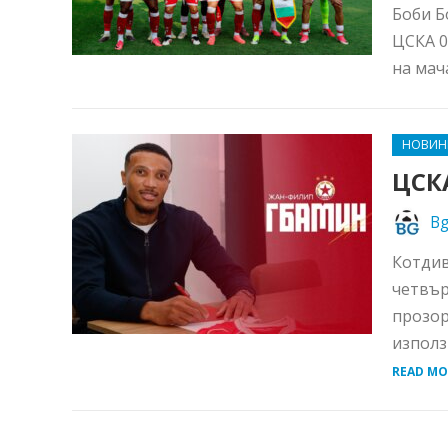
Боби Б
ЦСКА 0
на мач
НОВИН
ЦСКА
Bg
Котдив
четвър
прозор
използ
READ MO