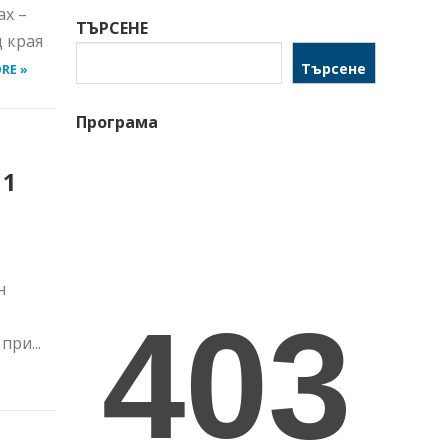
ах –
ТЪРСЕНЕ
д края
Търсене
RE »
Програма
 1
н
ри...