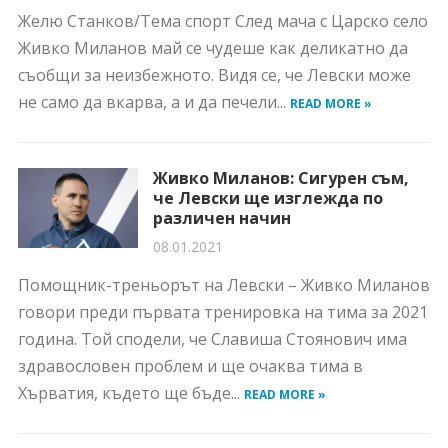
Желю Станков/Тема спорт След мача с Царско село
Живко Миланов май се чудеше как деликатно да
съобщи за неизбежното. Видя се, че Левски може
не само да вкарва, а и да печели...
READ MORE »
Живко Миланов: Сигурен съм,
че Левски ще изглежда по
различен начин
08.01.2021
Помощник-треньорът на Левски – Живко Миланов
говори преди първата тренировка на тима за 2021
година. Той сподели, че Славиша Стоянович има
здравословен проблем и ще очаква тима в
Хърватия, където ще бъде...
READ MORE »