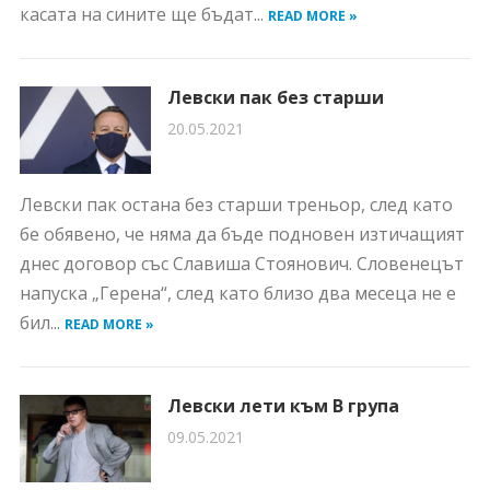
касата на сините ще бъдат...
READ MORE »
Левски пак без старши
20.05.2021
Левски пак остана без старши треньор, след като
бе обявено, че няма да бъде подновен изтичащият
днес договор със Славиша Стоянович. Словенецът
напуска „Герена“, след като близо два месеца не е
бил...
READ MORE »
Левски лети към В група
09.05.2021