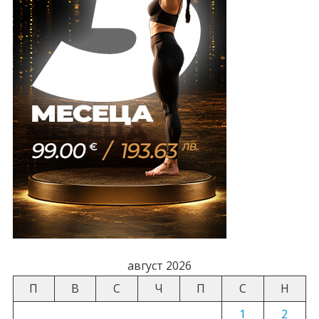
август 2026
П
В
С
Ч
П
С
Н
1
2