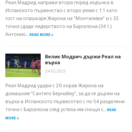
Реал Мадрид направи втора поред издънка в
Испанското първенство с второ реми с 1:1 като
гост на опашкаря Жирона на “Монтиливи“ и с 33
точки сдаде лидерството на Барселона (34 т.).
Антонио...
READ MORE »
Велик Модрич държи Реал на
върха
24.02.2025
Реал Мадрид удари с 2:0 корав Жирона на
домашния “Сантяго Бернабеу“, за да се държи на
върха в Испанското първеснтво с по 54 разделени
точки с Барселона след успеха им снощи с...
READ
MORE »