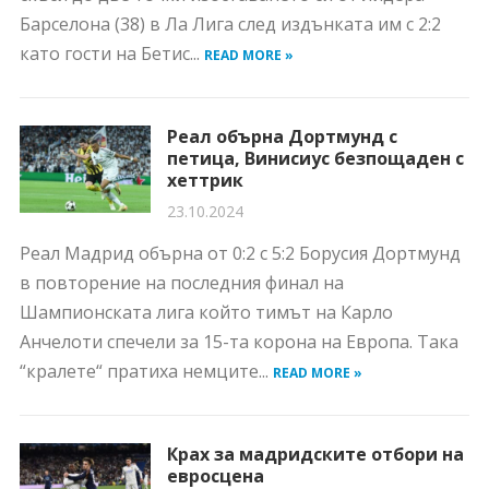
Барселона (38) в Ла Лига след издънката им с 2:2
като гости на Бетис...
READ MORE »
Реал обърна Дортмунд с
петица, Винисиус безпощаден с
хеттрик
23.10.2024
Реал Мадрид обърна от 0:2 с 5:2 Борусия Дортмунд
в повторение на последния финал на
Шампионската лига който тимът на Карло
Анчелоти спечели за 15-та корона на Европа. Така
“кралете“ пратиха немците...
READ MORE »
Крах за мадридските отбори на
евросцена