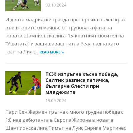
03.10.2024
И двата мадридски гранда претърпяха пълен крах
във вторите си мачове от груповата фаза на
новата Шампионска лига. 15-кратният носител на
“Ушатата“ и защищаващ титла Реал падна като
гост на Лил с...
READ MORE »
ПСЖ изтръгна късна победа,
Селтик разписа петичка,
българче блести при
младежите
19.09.2024
Пари Сен Жермен тръгна с много трудна победа с
1:0 над дебютанта в Европа Жирона в новата
Шампионска лига.Тимът на Луис Енрике Мартинес