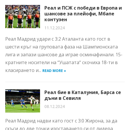
Реал и ПСЖ с победи в Европа и
шансове за плейофи, Мбапе
контузен
11.12.2024
Реал Мадрид удари с 3:2 Аталанта като гост в
шести кръг на груповата фаза на Шампионската
лига и запази шансове да играе осминафинали. 15-
кратните носители на “Ушатата“ скочиха 18-ти в
класирането и...
READ MORE »
Реал бие в Каталуния, Барса се
дъни в Севиля
08.12.2024
Реал Мадрид надви като гост с 3:0 Жирона, за да
скъси до две точки изоставането си от лидера