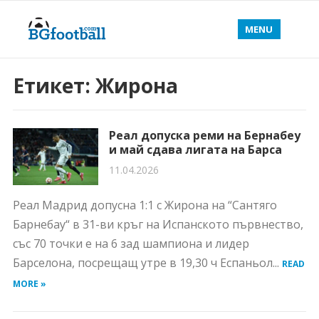
MENU
Етикет:
Жирона
Реал допуска реми на Бернабеу
и май сдава лигата на Барса
11.04.2026
Реал Мадрид допусна 1:1 с Жирона на “Сантяго
Барнебау“ в 31-ви кръг на Испанското първнество,
със 70 точки е на 6 зад шампиона и лидер
Барселона, посрещащ утре в 19,30 ч Еспаньол...
READ
MORE »