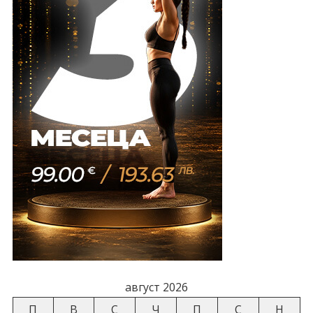
август 2026
П
В
С
Ч
П
С
Н