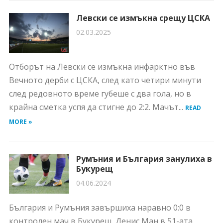
Левски се измъкна срещу ЦСКА
02.03.2025
Отборът на Левски се измъкна инфарктно във
Вечното дерби с ЦСКА, след като четири минути
след редовното време губеше с два гола, но в
крайна сметка успя да стигне до 2:2. Мачът...
READ
MORE »
Румъния и България занулиха в
Букурещ
04.06.2024
България и Румъния завършиха наравно 0:0 в
контролен мач в Букурещ. Денис Ман в 51-ата