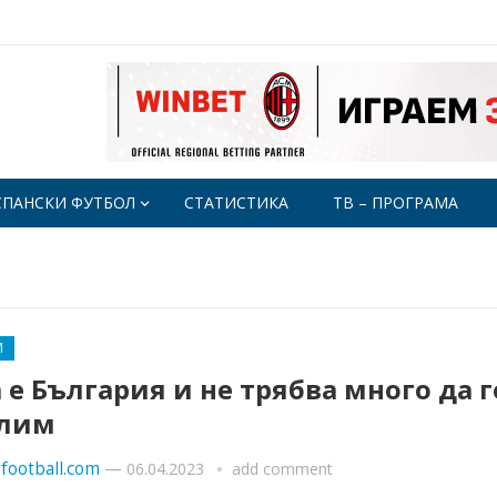
СПАНСКИ ФУТБОЛ
СТАТИСТИКА
ТВ – ПРОГРАМА
М
 е България и не трябва много да г
лим
football.com
—
06.04.2023
add comment