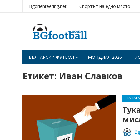
Bgorienteering.net
Спортът на едно място
БЪЛГАРСКИ ФУТБОЛ
МОНДИАЛ 2026
И
Етикет:
Иван Славков
НАЗАЕ
Тука
мис
Bg