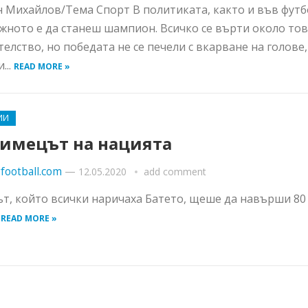
 Михайлов/Тема Спорт В политиката, както и във футб
жното е да станеш шампион. Всичко се върти около то
телство, но победата не се печели с вкарване на голове, 
...
READ MORE »
ИИ
имецът на нацията
football.com
—
12.05.2020
add comment
т, който всички наричаха Батето, щеше да навърши 80
и
READ MORE »