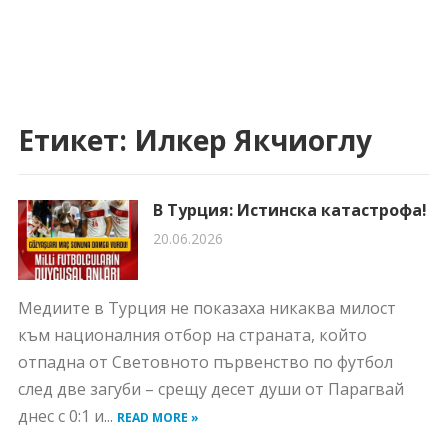
Етикет:
Илкер Якчиоглу
В Турция: Истинска катастрофа!
20.06.2026
Медиите в Турция не показаха никаква милост
към националния отбор на страната, който
отпадна от Световното първенство по футбол
след две загуби – срещу десет души от Парагвай
днес с 0:1 и...
READ MORE »