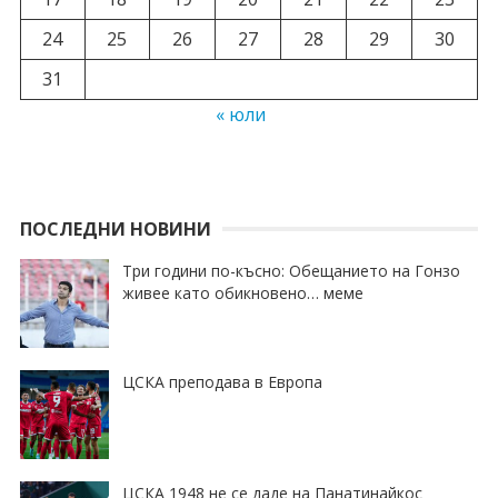
24
25
26
27
28
29
30
31
« юли
ПОСЛЕДНИ НОВИНИ
Три години по-късно: Обещанието на Гонзо
живее като обикновено… меме
ЦСКА преподава в Европа
ЦСКА 1948 не се даде на Панатинайкос