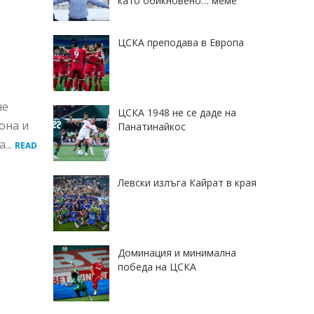
като обикновено… меме
ЦСКА преподава в Европа
не
ЦСКА 1948 не се даде на
она и
Панатинайкос
...
READ
Левски излъга Кайрат в края
Доминация и минимална
победа на ЦСКА