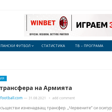
СПАНСКИ ФУТБОЛ
СТАТИСТИКА
ТВ – ПРОГРАМА
РИЯ
 трансфера на Армията
football.com
—
31.08.2021
add comment
съществи изненадващ трансфер. „Червените“ си осигур