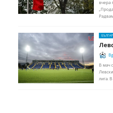
вчера 
„Прода
Радвам
БЪЛГА
Левс
Bg
В мач 
Левски
лига. 