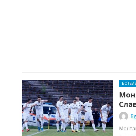
БОТЕВ 
Монт
Сла
Bg
Монтан