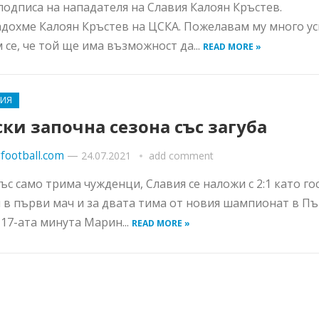
подписа на нападателя на Славия Калоян Кръстев.
дохме Калоян Кръстев на ЦСКА. Пожелавам му много ус
 се, че той ще има възможност да...
READ MORE »
РИЯ
ки започна сезона със загуба
football.com
—
24.07.2021
add comment
със само трима чужденци, Славия се наложи с 2:1 като го
 в първи мач и за двата тима от новия шампионат в П
В 17-ата минута Марин...
READ MORE »