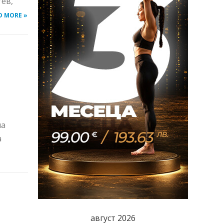
тев,
D MORE »
на
а
август 2026