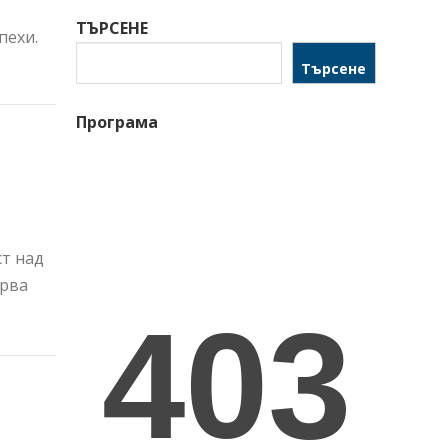
ТЪРСЕНЕ
пехи.
Търсене
Програма
ст над
ърва