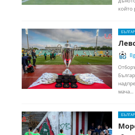
дъното
който 
БЪЛГА
Левс
Bg
Отборъ
Българ
надпре
мача....
БЪЛГА
Мор