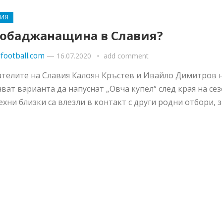
РИЯ
обаджанащина в Славия?
football.com
—
16.07.2020
add comment
телите на Славия Калоян Кръстев и Ивайло Димитров 
ват варианта да напуснат „Овча купел“ след края на сез
ехни близки са влезли в контакт с други родни отбори, за