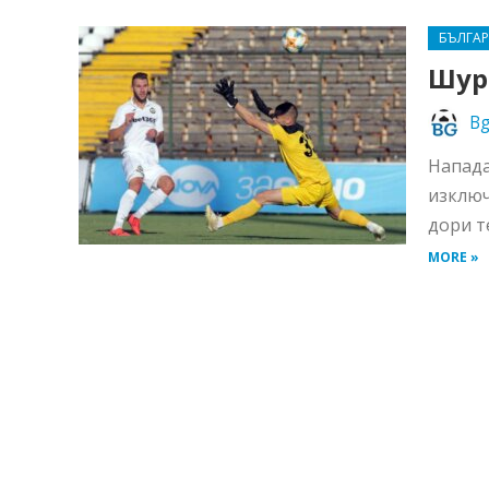
БЪЛГА
Шур
Bg
Напада
изключ
дори т
MORE »