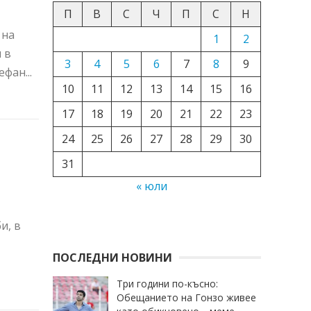
П
В
С
Ч
П
С
Н
 на
1
2
 в
3
4
5
6
7
8
9
фан...
10
11
12
13
14
15
16
17
18
19
20
21
22
23
24
25
26
27
28
29
30
31
« юли
и, в
ПОСЛЕДНИ НОВИНИ
Три години по-късно:
Обещанието на Гонзо живее