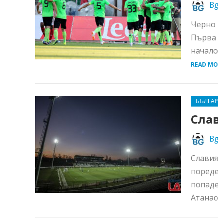
Bg
Черно 
Първа 
начало
READ MO
БЪЛГА
Сла
Bg
Славия
пореде
попаде
Атанасо