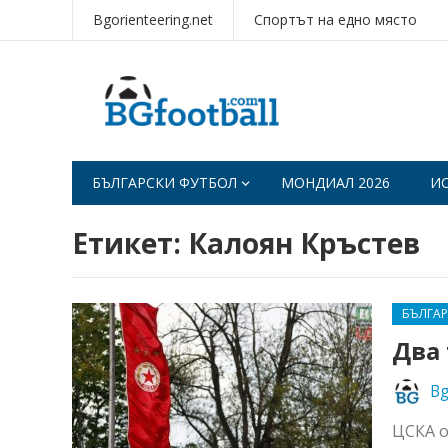
Bgorienteering.net
Спортът на едно място
БЪЛГАРСКИ ФУТБОЛ
МОНДИАЛ 2026
И
Етикет:
Калоян Кръстев
БЪЛГА
Два
Bg
ЦСКА о