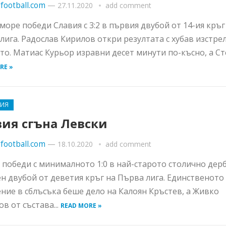
football.com
—
27.11.2020
add comment
море победи Славия с 3:2 в първия двубой от 14-ия кръг
лига. Радослав Кирилов откри резултата с хубав изстрел
то. Матиас Курьор изравни десет минути по-късно, а Сте
RE »
РИЯ
вия сгъна Левски
football.com
—
18.10.2020
add comment
 победи с минималното 1:0 в най-старото столично дерб
н двубой от деветия кръг на Първа лига. Единственото
ние в сблъсъка беше дело на Калоян Кръстев, а Живко
в от състава...
READ MORE »