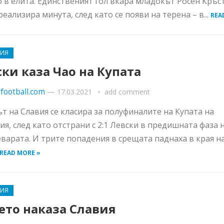
 в елита. Единственият гол вкара младокът Росен Кръс
реализира минута, след като се появи на терена – в...
REA
РИЯ
ки каза Чао на Купата
football.com
—
17.03.2021
add comment
т на Славия се класира за полуфиналите на Купата на
ия, след като отстрани с 2:1 Левски в предишната фаза 
варата. И трите попадения в срещата паднаха в края н
READ MORE »
РИЯ
ето наказа Славия