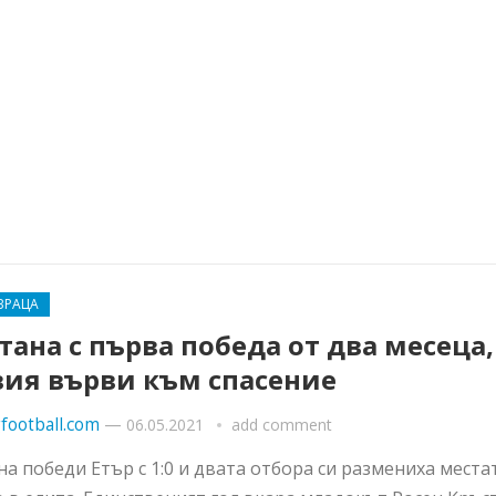
ВРАЦА
ана с първа победа от два месеца,
вия върви към спасение
football.com
—
06.05.2021
add comment
а победи Етър с 1:0 и двата отбора си размениха места