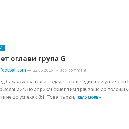
И
ет оглави група G
football.com
—
22.06.2026
add comment
д Салах вкара гол и подаде за още един при успеха на 
а Зеландия, но африканският тим трябваше да положи у
тигне до успеха с 3:1. Това първи...
READ MORE »