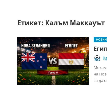
Етикет:
Калъм Маккауът
НОВИН
Егип
Bg
Мохаме
на Нов
за да с