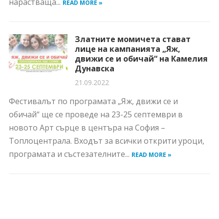
нарастваща...
READ MORE »
Златните момичета стават
лице на кампанията „Яж,
движи се и обичай“ на Камелия
Дунавска
21.09.2022
Фестивалът по програмата „Яж, движи се и
обичай“ ще се проведе на 23-25 септември в
новото Арт сърце в центъра на София –
Топлоцентрала. Входът за всички открити уроци,
програмата и състезателните...
READ MORE »