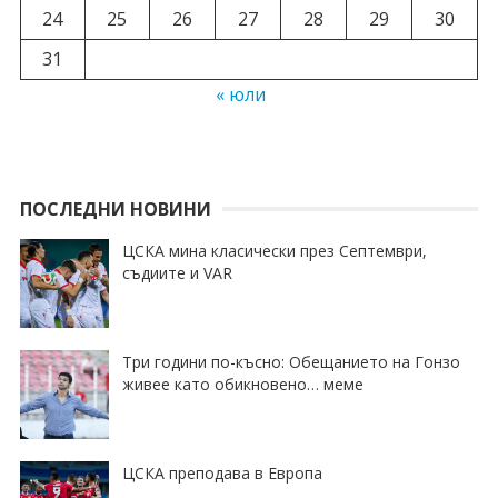
24
25
26
27
28
29
30
31
« юли
ПОСЛЕДНИ НОВИНИ
ЦСКА мина класически през Септември,
съдиите и VAR
Три години по-късно: Обещанието на Гонзо
живее като обикновено… меме
ЦСКА преподава в Европа