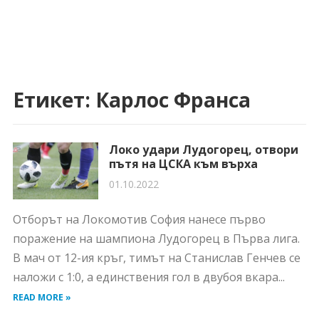
Етикет:
Карлос Франса
Локо удари Лудогорец, отвори
пътя на ЦСКА към върха
01.10.2022
Отборът на Локомотив София нанесе първо
поражение на шампиона Лудогорец в Първа лига.
В мач от 12-ия кръг, тимът на Станислав Генчев се
наложи с 1:0, а единствения гол в двубоя вкара...
READ MORE »