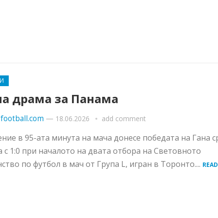
И
на драма за Панама
football.com
—
18.06.2026
add comment
ние в 95-ата минута на мача донесе победата на Гана 
 с 1:0 при началото на двата отбора на Световното
ство по футбол в мач от Група L, игран в Торонто....
READ