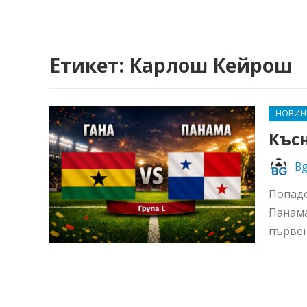
Етикет:
Карлош Кейрош
НОВИН
Къс
Bg
Попаде
Панама
първен