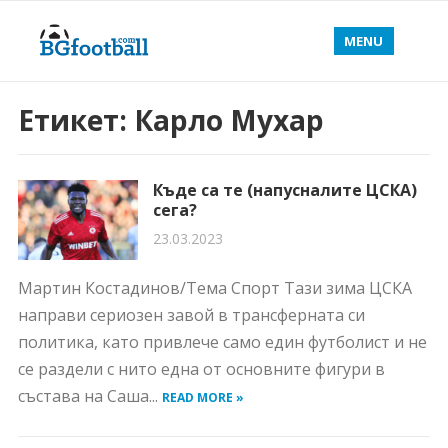
MENU
Етикет:
Карло Мухар
Къде са те (напусналите ЦСКА)
сега?
23.03.2023
Мартин Костадинов/Тема Спорт Тази зима ЦСКА
направи сериозен завой в трансферната си
политика, като привлече само един футболист и не
се раздели с нито една от основните фигури в
състава на Саша...
READ MORE »