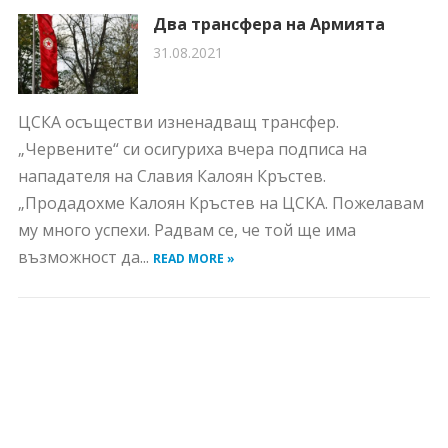
Два трансфера на Армията
31.08.2021
ЦСКА осъществи изненадващ трансфер.
„Червените“ си осигуриха вчера подписа на
нападателя на Славия Калоян Кръстев.
„Продадохме Калоян Кръстев на ЦСКА. Пожелавам
му много успехи. Радвам се, че той ще има
възможност да...
READ MORE »