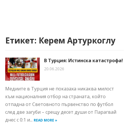
Етикет:
Керем Артуркоглу
В Турция: Истинска катастрофа!
20.06.2026
Медиите в Турция не показаха никаква милост
към националния отбор на страната, който
отпадна от Световното първенство по футбол
след две загуби – срещу десет души от Парагвай
днес с 0:1 и...
READ MORE »