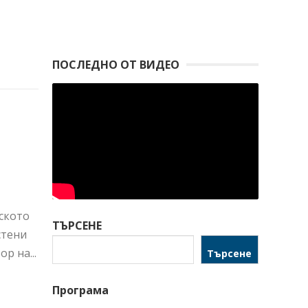
ПОСЛЕДНО ОТ ВИДЕО
нското
ТЪРСЕНЕ
стени
р на...
Търсене
Програма