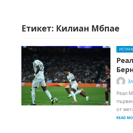
Етикет:
Килиан Мбпае
ИСПАН
Реал
Бер
Зл
Реал М
първен
от мет
READ MO