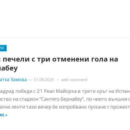
ИЯ
 печели с три отменени гола на
набеу
атка Замова
—
31.08.2025
add comment
адрид победи с 2:1 Реал Майорка в трети кръг на Испа
ство на стадион “Сантяго Бернабеу“, по чиито външни 
ални ленти тази вечер бе изпробвано пускане с прожекто
RE »