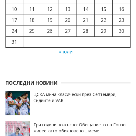
10
11
12
13
14
15
16
17
18
19
20
21
22
23
24
25
26
27
28
29
30
31
« юли
ПОСЛЕДНИ НОВИНИ
ЦСКА мина класически през Септември,
съдиите и VAR
Три години по-късно: Обещанието на Гонзо
живее като обикновено… меме