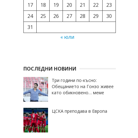
17
18
19
20
21
22
23
24
25
26
27
28
29
30
31
« юли
ПОСЛЕДНИ НОВИНИ
Три години по-късно:
Обещанието на Гонзо живее
като обикновено… меме
ЦСКА преподава в Европа