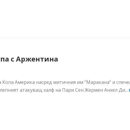
па с Аржентина
а Копа Америка насред митичния им “Маракана“ и спече
лепният атакуващ халф на Пари Сен Жермен Анхел Ди...