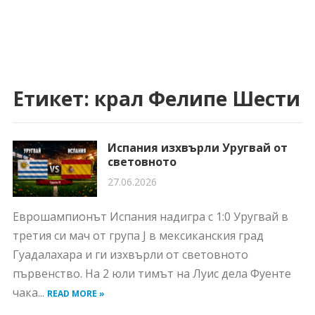
Етикет:
крал Фелипе Шести
Испания изхвърли Уругвай от
световното
27.06.2026
Еврошампионът Испания надигра с 1:0 Уругвай в
третия си мач от група J в мексиканския град
Гуадалахара и ги изхвърли от световното
първенство. На 2 юли тимът на Луис дела Фуенте
чака...
READ MORE »