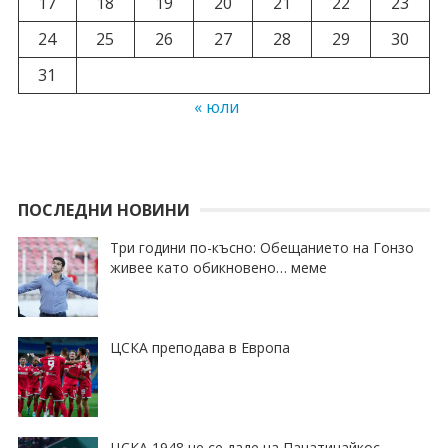
17
18
19
20
21
22
23
24
25
26
27
28
29
30
31
« юли
ПОСЛЕДНИ НОВИНИ
Три години по-късно: Обещанието на Гонзо
живее като обикновено… меме
ЦСКА преподава в Европа
ЦСКА 1948 не се даде на Панатинайкос