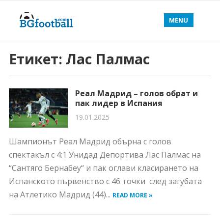
MENU
Етикет:
Лас Палмас
Реал Мадрид – голов обрат и
пак лидер в Испания
19.01.2025
Шампионът Реал Мадрид обърна с голов
спектакъл с 4:1 Унидад Депортива Лас Палмас на
“Сантяго Бернабеу“ и пак оглави класирането на
Испанското първенство с 46 точки след загубата
на Атлетико Мадрид (44)...
READ MORE »