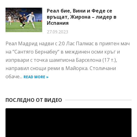
Реал бие, Вини и Феде се
връщат, Жирона – лидер в
Испания
27.09.2023
Реал Мадрид надви с 2:0 Лас Палмас в приятен мач
на “Сантяго Бернабеу“ в междинен осми кръг и
изпрвари с точка шампиона Барселона (17 т.),
направил снощи реми в Майорка. Столичани
обаче...
READ MORE »
ПОСЛЕДНО ОТ ВИДЕО