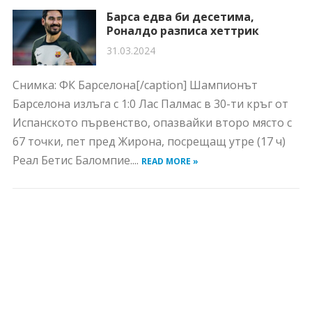
Барса едва би десетима,
Роналдо разписа хеттрик
31.03.2024
Снимка: ФК Барселона[/caption] Шампионът
Барселона излъга с 1:0 Лас Палмас в 30-ти кръг от
Испанското първенство, опазвайки второ място с
67 точки, пет пред Жирона, посрещащ утре (17 ч)
Реал Бетис Баломпие....
READ MORE »