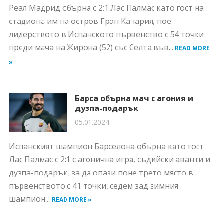
Реал Мадрид обърна с 2:1 Лас Палмас като гост на
стадиона им на остров Гран Канария, пое
лидерството в Испанското първенство с 54 точки
преди мача на Жирона (52) със Селта във...
READ MORE
»
Барса обърна мач с агония и
дузпа-подарък
05.01.2024
Испанският шампион Барселона обърна като гост
Лас Палмас с 2:1 с агонична игра, съдийски аванти и
дузпа-подарък, за да опази поне трето място в
първенството с 41 точки, седем зад зимния
шампион...
READ MORE »