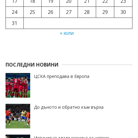
17
18
19
20
21
22
23
24
25
26
27
28
29
30
31
« юли
ПОСЛЕДНИ НОВИНИ
ЦСКА преподава в Европа
До дъното и обратно към върха
Испания създаде машина за успехи