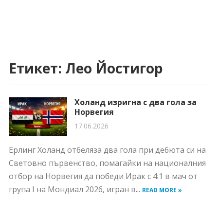
Етикет:
Лео Йостигор
Холанд изригна с два гола за
Норвегия
17.06.2026
Ерлинг Холанд отбеляза два гола при дебюта си на
Световно първенство, помагайки на националния
отбор на Норвегия да победи Ирак с 4:1 в мач от
група I на Мондиал 2026, игран в...
READ MORE »